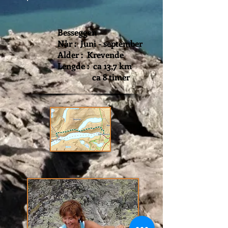
Besseggen
Når : Juni - september
Alder : Krevende
Lengde : ca 13,7 km
ca 8 timer