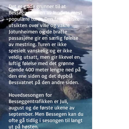
Det er gode grunner til at
Besseggen er en av landets mest
populære turer. Den fantastiske
utsikten over ville og vakre
Jotunheimen og de bratte
passasjene gir en særlig følelse
av mestring. Turen er ikke
spesielt vanskelig og er ikke
veldig utsatt, men gir likevel en
luftig følelse med det grønne
Gjende 400 meter lengre ned på
den ene siden og det dypblå
Bessvatnet på den andre siden.
Hovedsesongen for
Besseggentrafikken er Juli,
august og de første ukene av
september. Men Bessegen kan du
ofte gå tidlig i sesongen til langt
ut på høsten.