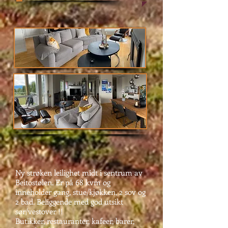
Ny strøken leilighet midt i sentrum av
Beitostølen. Er på 68 kvm og
inneholder gang, stue/kjøkken, 2 sov og
2 bad. Beliggende med god utsikt
sør/vestover !!
Butikker, restauranter, kafeer, barer,