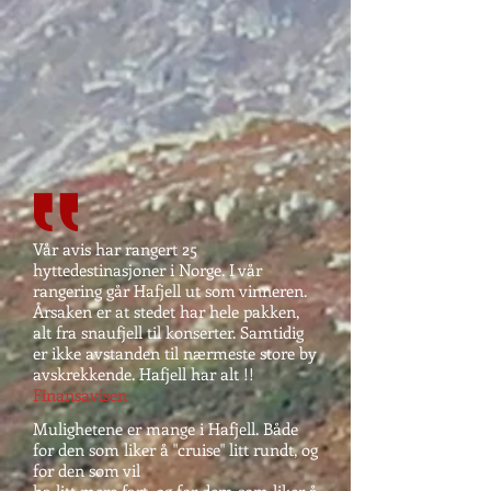
Vår avis har rangert 25
hyttedestinasjoner i Norge. I vår
rangering går Hafjell ut som vinneren.
Årsaken er at stedet har hele pakken,
alt fra snaufjell til konserter. Samtidig
er ikke avstanden til nærmeste store by
avskrekkende. Hafjell har alt !!
Finansavisen
Mulighetene er mange i Hafjell. Både
for den som liker å "cruise" litt rundt, og
for den som vil