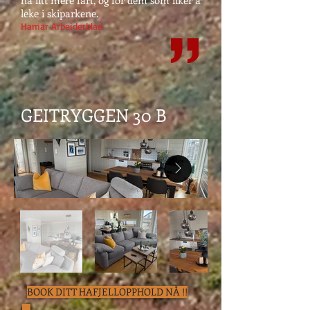
ha litt mere fart, og for dem som liker å
leke i skiparkene.
Hamar Arbeiderblad
GEITRYGGEN 30 B
BOOK DITT HAFJELLOPPHOLD NÅ !!