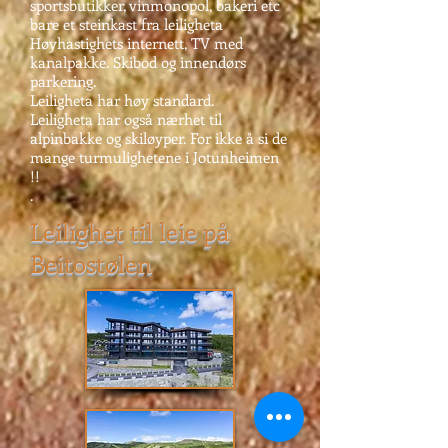
sportsbutikker, vinmonopol, bakeri etc
bare et steinkast fra leiligheta
Høyhastighets internett, TV med
kanalpakke. Skibod og innendørs
parkering.
Leiligheta har høy standard.
Leiligheta har også nærhet til
alpinbakke og skiløyper. For ikke å si de
mange turmulighetene i Jotunheimen
!!
.
Leilighet til leie på
Beitostølen